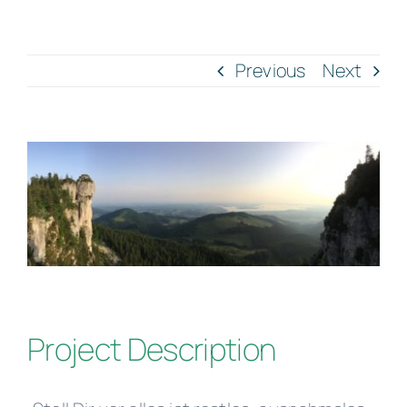
Zum
Inhalt
Previous
Next
springen
View
Larger
Image
Project Description