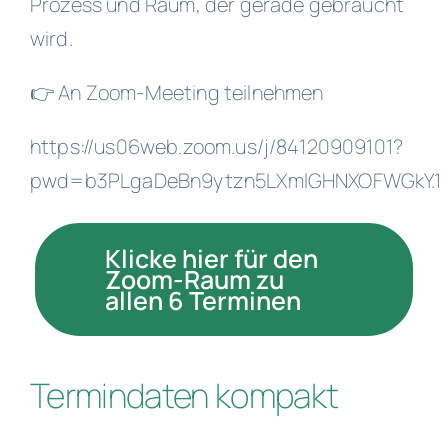
Prozess und Raum, der gerade gebraucht
wird.
👉 An Zoom-Meeting teilnehmen
https://us06web.zoom.us/j/84120909101?
pwd=b3PLgaDeBn9ytzn5LXmlGHNXOFWGkY.1
Klicke hier für den
Zoom-Raum zu
allen 6 Terminen
Termindaten kompakt