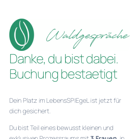
Zum
Inhalt
springen
Danke, du bist dabei.
Buchung bestaetigt
Dein Platz im LebensSPIEgeL ist jetzt für
dich gesichert.
Du bist Teil eines bewusst kleinen und
exklusiven Prozessraums mit
3 Frauen
, in